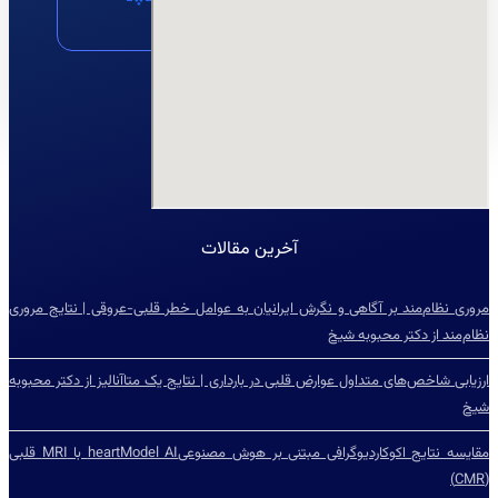
مشاوره
نقشه
ایمیل
آخرین مقالات
مروری نظام‌مند بر آگاهی و نگرش ایرانیان به عوامل خطر قلبی-عروقی | نتایج مروری
نظام‌مند از دکتر محبوبه شیخ
ارزیابی شاخص‌‌های متداول عوارض قلبی در بارداری | نتایج یک متاآنالیز از دکتر محبوبه
شیخ
مقایسه نتایج اکوکاردیوگرافی مبتنی بر هوش مصنوعیheartModel AI با MRI قلبی
(CMR)