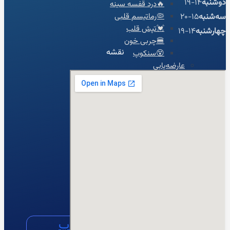
دوشنبه
14-19
🔥درد قفسه سینه
سه‌شنبه
15-20
🦠رماتیسم قلبی
💓تپش قلب
چهارشنبه
14-19
🍔چربی خون
نقشه
😵سنکوپ
عارضه‌یابی
📝بلاگ
⏰نوبت‌دهی آنلاین
👩🏻‍⚕️درباره ما
🩺دکتر محبوبه شیخ
🏥درباره کلینیک
📕زندگینامه
🪪مدارک و مجوزهای حرفه‌ای
📃سوابق علمی و اجرایی
🥇افتخارات و تقدیرنامه‌ها
🌍English
📞تماس با ما
لینکدین
اینستاگرام
آپارات
واتساپ
واتساپ