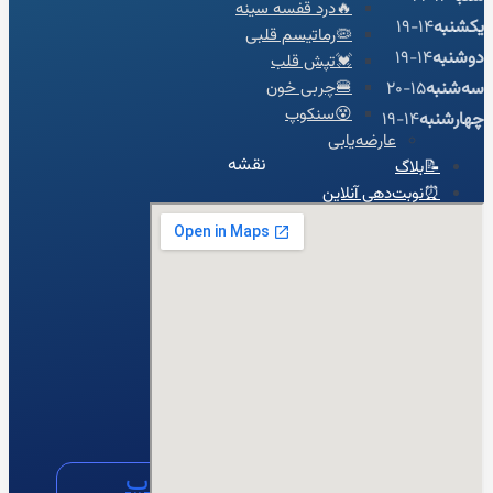
🔥درد قفسه سینه
یکشنبه
14-19
🦠رماتیسم قلبی
دوشنبه
14-19
💓تپش قلب
سه‌شنبه
15-20
🍔چربی خون
😵سنکوپ
چهارشنبه
14-19
عارضه‌یابی
نقشه
📝بلاگ
⏰نوبت‌دهی آنلاین
👩🏻‍⚕️درباره ما
🩺دکتر محبوبه شیخ
🏥درباره کلینیک
📕زندگینامه
🪪مدارک و مجوزهای حرفه‌ای
📃سوابق علمی و اجرایی
🥇افتخارات و تقدیرنامه‌ها
🌍English
📞تماس با ما
لینکدین
اینستاگرام
آپارات
واتساپ
واتساپ