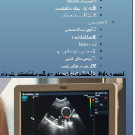
🗓️پیش از عمل‌ها
🧠جراحی مغز و اعصاب
👴🏻قلب سالمندان
💡تشخیص
👨‍⚕️ویزیت‌تخصصی
🫀ساختارقلب
🎚️دریچه‌ها
🧬بیماری‌های مادرزادی
⚡آریتمی‌های قلبی
💔نارسایی‌های قلبی
راهنمای بانوان یائسه در برابر سندروم قلب شکسته | تاب‌آوری
♨️گرفتگی عروق قلبی
💊درمان
🦵درمان واریس
🫁فشارخون ریوی
📋مدیریت درمان دارویی
🩸فشار خون
🔥درد قفسه سینه
🦠رماتیسم قلبی
💓تپش قلب