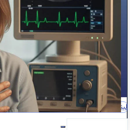
🍔چربی خون
😵سنکوپ
عارضه‌یابی
📝بلاگ
⏰نوبت‌دهی آنلاین
👩🏻‍⚕️درباره ما
🩺دکتر محبوبه شیخ
🏥درباره کلینیک
📕زندگینامه
🪪مدارک و مجوزهای حرفه‌ای
📃سوابق علمی و اجرایی
🥇افتخارات و تقدیرنامه‌ها
🌍English
📞تماس با ما
لینکدین
اینستاگرام
آپارات
واتساپ
واتساپ مشاوره
نقش