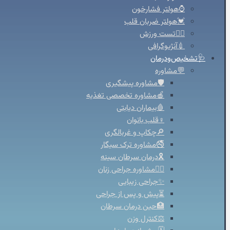
⌚هولتر فشارخون
💓هولتر ضربان قلب
🚴‍♀️تست ورزش
💉آنژیوگرافی
🩺تشخیص‌ودرمان
💬مشاوره
🛡️مشاوره پیشگیری
🍎مشاوره تخصصی تغذیه
🩸بیماران دیابتی
♀️قلب بانوان
🔎چکاپ و غربالگری
🚭مشاوره ترک سیگار
🎗️درمان سرطان سینه
👩‍⚕️مشاوره جراحی زنان
✨جراحی زیبایی
⏳پیش و پس از جراحی
🏥حین درمان سرطان
⚖️کنترل وزن