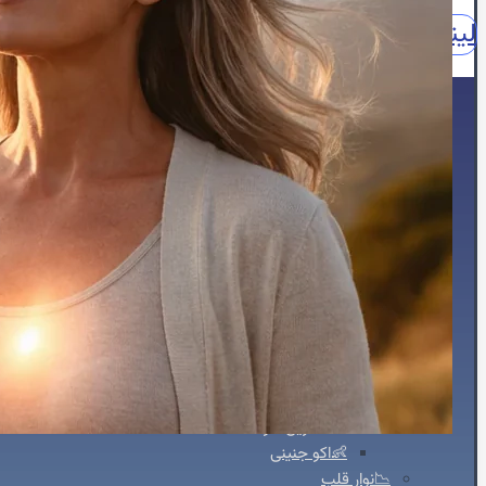
لینکدین
اینستاگرام
آپارات
واتساپ
واتساپ مشاوره
نقش
🏠خانه
🖥️خدمات تخصصی
🫀اکوکاردیوگرافی
📈اکو M-Mode
📸اکو دو بعدی
🌐اکو سه بعدی
📽️اکو چهاربعدی
🏃‍♀️استرس اکو
🧪کانتراست اکو
🍴اکو از مری
📊اکو داپلر طیفی
💗اکو داپلر رنگی
🫀اکو داپلر بافتی TDI
💪استرین اکو
👶اکو جنینی
📉نوار قلب