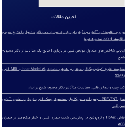
آخرین مقالات
مروری نظام‌مند بر آگاهی و نگرش ایرانیان به عوامل خطر قلبی-عروقی | نتایج مروری
نظام‌مند از دکتر محبوبه شیخ
ارزیابی شاخص‌‌های متداول عوارض قلبی در بارداری | نتایج یک متاآنالیز از دکتر محبوبه
شیخ
مقایسه نتایج اکوکاردیوگرافی مبتنی بر هوش مصنوعیheartModel AI با MRI قلبی
(CMR)
کبد چرب و بیماری قلبی: مطالعات متاآنالیز دکتر محبوبه شیخ در ایران
مدل PREVENT انجمن قلب امریکا برای محاسبه ریسک قلبی-عروقی و تخمین آنلاین
سن قلبی
نقش HbA۱c و تروپونین در پیش‌بینی شدت بیماری قلبی و خطر مرگ‌ومیر در بیماران
ACS