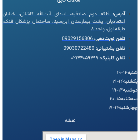
ساعات کاری
آدرس:
فلکه دوم صادقیه، ابتدای آیت‌الله کاشانی، خیابان
اعتمادیان، پشت بیمارستان ابن‌سینا، ساختمان پزشکان فدک،
طبقه اول، واحد ۸
تلفن نوبت‌دهی:
09029156306
تلفن پشتیبانی:
09030722480
تلفن کلینیک:
۰۲۱۴۴۰۵۹۴۹۹
شنبه
14-19
یکشنبه
14-19
دوشنبه
14-19
سه‌شنبه
15-20
چهارشنبه
14-19
نقشه