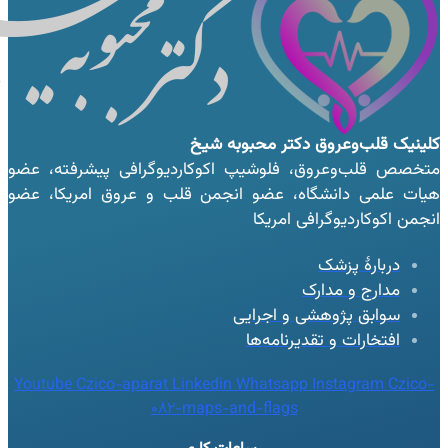
کلینیک قلب‌وعروق
دکتر محبوبه شیخ
متخصص قلب‌وعروق، فلوشیپ اکوکاردیوگرافی پیشرفته، عضو
هیات علمی دانشگاه، عضو انجمن قلب و عروق امریکا، عضو
انجمن اکوکاردیوگرافی امریکا
دربارهٔ پزشک
مدارج و مدارک
سوابق پژوهشی و اجرایی
افتخارات و تقدیرنامه‌ها
Youtube
Czico-aparat
Linkedin
Whatsapp
Instagram
Czico-
082-maps-and-flags