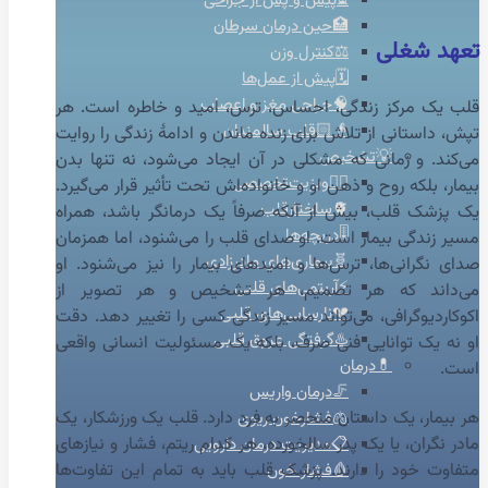
⏳پیش و پس از جراحی
🏥حین درمان سرطان
تعهد شغلی
⚖️کنترل وزن
🗓️پیش از عمل‌ها
🧠جراحی مغز و اعصاب
قلب یک مرکز زندگی، احساس، ترس، امید و خاطره است. هر
👴🏻قلب سالمندان
تپش، داستانی از تلاش برای زنده ماندن و ادامهٔ زندگی را روایت
💡تشخیص
می‌کند. و زمانی که مشکلی در آن ایجاد می‌شود، نه تنها بدن
👨‍⚕️ویزیت‌تخصصی
بیمار، بلکه روح و ذهن او و خانواده‌اش تحت تأثیر قرار می‌گیرد.
🫀ساختارقلب
یک پزشک قلب، بیش از آنکه صرفاً یک درمانگر باشد، همراه
🎚️دریچه‌ها
مسیر زندگی بیمار است. او صدای قلب را می‌شنود، اما همزمان
🧬بیماری‌های مادرزادی
صدای نگرانی‌ها، ترس‌ها و امیدهای بیمار را نیز می‌شنود. او
⚡آریتمی‌های قلبی
می‌داند که هر تصمیم، هر تشخیص و هر تصویر از
💔نارسایی‌های قلبی
اکوکاردیوگرافی، می‌تواند مسیر زندگی کسی را تغییر دهد. دقت
♨️گرفتگی عروق قلبی
او نه یک توانایی فنی صرف، بلکه یک مسئولیت انسانی واقعی
💊درمان
است.
🦵درمان واریس
هر بیمار، یک داستان منحصر به فرد دارد. قلب یک ورزشکار، یک
🫁فشارخون ریوی
مادر نگران، یا یک پدر سالخورده، هر کدام ریتم، فشار و نیازهای
📋مدیریت درمان دارویی
متفاوت خود را دارند. پزشک قلب باید به تمام این تفاوت‌ها
🩸فشار خون